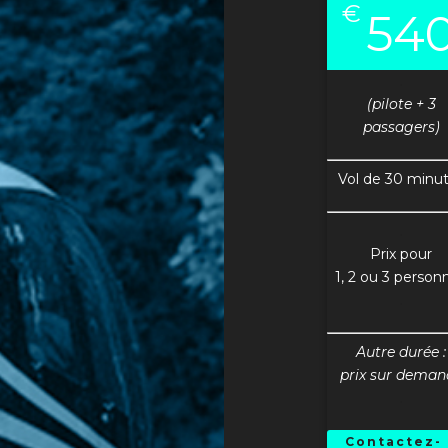
€
54
.
(pilote + 3
passagers)
Vol de 30 minu
.
Prix pour
1, 2 ou 3 person
.
Autre durée :
prix sur deman
.
Contactez-