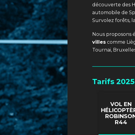
découverte des H
automobile de S
Survolez forêts, 
Nous proposons 
villes
comme Liège
Tournai, Bruxell
Tarifs 2025
VOL EN
HÉLICOPTÈ
ROBINSO
R44