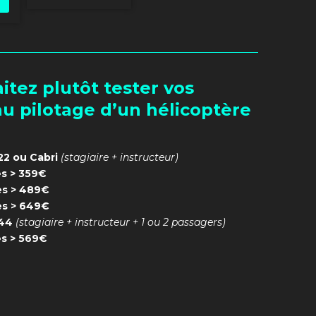
itez plutôt tester vos
au pilotage d’un hélicoptère
22 ou Cabri
(stagiaire + instructeur)
s > 359€
es > 489€
es > 649€
R44
(stagiaire + instructeur + 1 ou 2 passagers)
s > 569€