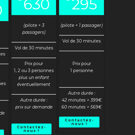
630
295
0
.
.
(pilote + 3
(pilote + 1 passager)
passagers)
Vol de 30 minutes
Vol de 30 minutes
tes
.
Prix pour
Prix pour
1, 2 ou 3 personnes
1 personne
plus un enfant
.
nes
éventuellement
Autre durée :
Autre durée :
42 minutes > 399€
prix sur demande
60 minutes > 569€
de
.
Contactez-
nous !
Contactez-
nous !