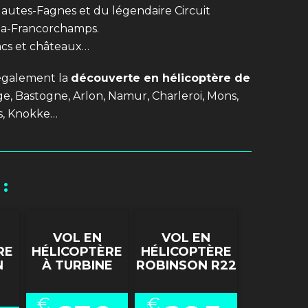
autes-Fagnes et du légendaire Circuit
pa-Francorchamps.
lacs et châteaux…
également la
découverte en hélicoptère de
, Bastogne, Arlon, Namur, Charleroi, Mons,
es, Knokke…
 :
VOL EN
VOL EN
RE
HÉLICOPTÈRE
HÉLICOPTÈRE
N
À TURBINE
ROBINSON R22
€
€