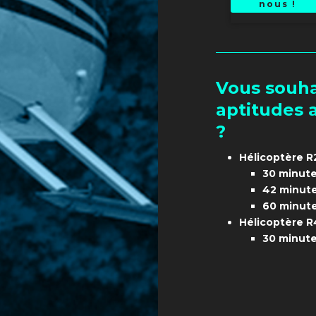
nous !
Vous souha
aptitudes 
?
Hélicoptère R
30 minute
42 minut
60 minut
Hélicoptère 
30 minute